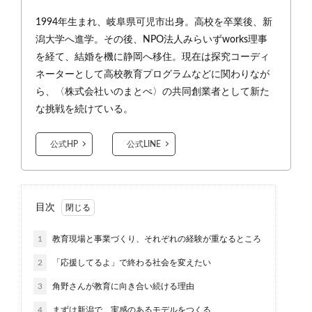
1994年生まれ、岐阜県可児市出身。高校を卒業後、新
潟大学へ進学。その後、NPO法人みらいずworks理事
を経て、結婚を機に静岡へ移住。現在は探究コーディ
ネーターとして高校教育プログラムなどに関わりなが
ら、〈株式会社いのまとぺ〉の共同創業者として新た
な挑戦を続けている。
公式HP
公式LINE
目次
1
教育現場と事業づくり、それぞれの経験が重なるところ
2
「応援してるよ」で終わる社会を変えたい
3
角野さんが教育に向き合い続ける理由
4
まずは新潟で、実感のあるモデルをつくる