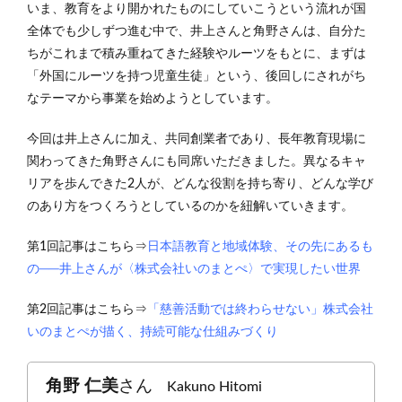
いま、教育をより開かれたものにしていこうという流れが国
全体でも少しずつ進む中で、井上さんと角野さんは、自分た
ちがこれまで積み重ねてきた経験やルーツをもとに、まずは
「外国にルーツを持つ児童生徒」という、後回しにされがち
なテーマから事業を始めようとしています。
今回は井上さんに加え、共同創業者であり、長年教育現場に
関わってきた角野さんにも同席いただきました。異なるキャ
リアを歩んできた2人が、どんな役割を持ち寄り、どんな学び
のあり方をつくろうとしているのかを紐解いていきます。
第1回記事はこちら⇒
日本語教育と地域体験、その先にあるも
の──井上さんが〈株式会社いのまとぺ〉で実現したい世界
第2回記事はこちら⇒
「慈善活動では終わらせない」株式会社
いのまとぺが描く、持続可能な仕組みづくり
角野 仁美
さん
Kakuno Hitomi