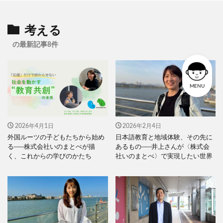
考える
の最新記事8件
MENU
2026年4月1日
2026年2月4日
外国ルーツの子どもたちから始め
日本語教育と地域体験、その先に
る──株式会社いのまとぺが描
あるもの──井上さんが〈株式会
く、これからの学びのかたち
社いのまとぺ〉で実現したい世界