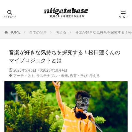
HOME
全ての記事
考える
音楽が好きな気持ちを探究する！松
音楽が好きな気持ちを探究する！松田蓮くんの
マイプロジェクトとは
2023年5月5日
2023年10月4日
アーティスト
,
サステナブル・未来
,
教育・学び
,
考える