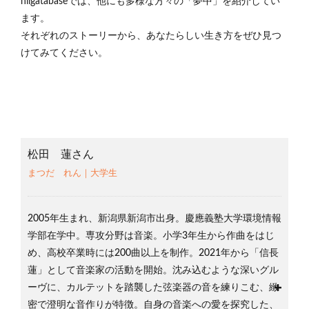
niigatabaseでは、他にも多様な方々の「夢中」を紹介してい
ます。
それぞれのストーリーから、あなたらしい生き方をぜひ見つ
けてみてください。
松田 蓮さん
まつだ れん｜大学生
2005年生まれ、新潟県新潟市出身。慶應義塾大学環境情報
学部在学中。専攻分野は音楽。小学3年生から作曲をはじ
め、高校卒業時には200曲以上を制作。2021年から「信長
蓮」として音楽家の活動を開始。沈み込むような深いグル
ーヴに、カルテットを踏襲した弦楽器の音を練りこむ、緻
密で澄明な音作りが特徴。自身の音楽への愛を探究した、