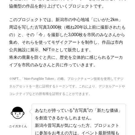
協働型の作品を創り上げていくプロジェクトです。
このプロジェクトでは、新潟市の中心地域「にいがた2km」
周辺を写した古写真3,000枚（概ね20年以上前に撮影されたも
の）と、その「今」を撮影した3,000枚を市民のみなさんから
集め、それらを使ってモザイクアートを制作し、作品は市内
公共施設に展示、NFT※として販売します。
将来の廃棄を防ぐと共に、歴史を立体的に感じられるアーカ
イブを市民のみなさんと共に作っていきます。
※NFT…「Non-Fungible Token」の略。ブロックチェーン技術を使用してデジ
タルアセットを一意に証明するトークンです。これにより、デジタルアートや
コレクティブなどの所有権を証明することができます。
あなたが持っている”古写真”の「新たな価値」
を創造できるかもしれません。
新潟今昔写真が気になった方、プロジェクト
ニイガタくん
に参加をお考えの方は、イベント最新情報も