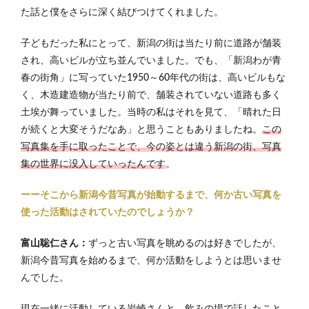
た話と僕をさらに深く結びつけてくれました。
子どもだった私にとって、新潟の街は当たり前に道路が舗装
され、高いビルが立ち並んでいました。でも、「新潟わが青
春の街角」に写っていた1950～60年代の街は、高いビルもな
く、木造建造物が当たり前で、舗装されていない道路も多く
土埃が舞っていました。当時の私はそれを見て、「晴れた日
が続くと大変そうだなあ」と思うこともありましたね。
この
写真集を手に取ったことで、今の姿とは違う新潟の街、写真
集の世界に没入していったんです
。
ーーそこから新潟今昔写真が始動するまで、何か古い写真を
使った活動はされていたのでしょうか？
富山聡仁さん：
ずっと古い写真を眺めるのは好きでしたが、
新潟今昔写真を始めるまで、何か活動をしようとは思いませ
んでした。
現在一緒に活動している岩崎さんと、飲みの場で話したこと