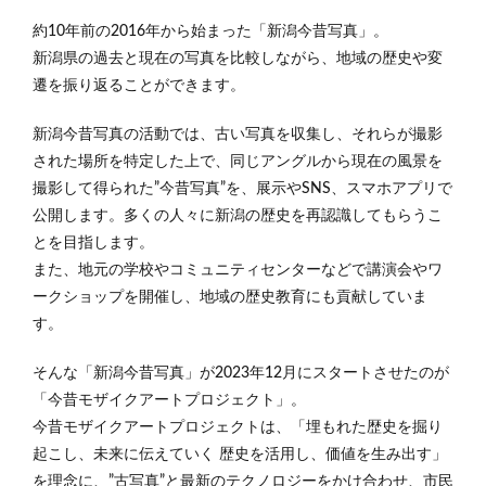
約10年前の2016年から始まった「新潟今昔写真」。
新潟県の過去と現在の写真を比較しながら、地域の歴史や変
遷を振り返ることができます。
新潟今昔写真の活動では、古い写真を収集し、それらが撮影
された場所を特定した上で、同じアングルから現在の風景を
撮影して得られた”今昔写真”を、展示やSNS、スマホアプリで
公開します。多くの人々に新潟の歴史を再認識してもらうこ
とを目指します。
また、地元の学校やコミュニティセンターなどで講演会やワ
ークショップを開催し、地域の歴史教育にも貢献していま
す。
そんな「新潟今昔写真」が2023年12月にスタートさせたのが
「今昔モザイクアートプロジェクト」。
今昔モザイクアートプロジェクトは、「埋もれた歴史を掘り
起こし、未来に伝えていく 歴史を活用し、価値を生み出す」
を理念に、”古写真”と最新のテクノロジーをかけ合わせ、市民