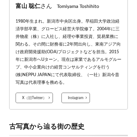
富山 聡仁
さん
Tomiyama Toshihito
1980年生まれ。新潟市中央区出身。早稲田大学政治経
済学部卒業、グロービス経営大学院修了。2004年に三
井物産（株）に入社し、経理や事業投資、貿易業務に
関わる。その間に財務省に2年間出向し、東南アジア向
け政府開発援助(ODA)プロジェクトなどを担当。2015
年に新潟市へUターン。現在は家業であるアルモグルー
プ、中小企業向けの経営コンサルティングを行う
(株)NEPPU JAPANにて代表取締役、（一社）新潟今昔
写真は代表理事を務める。
X（旧Twitter）
Instagram
古写真から辿る街の歴史