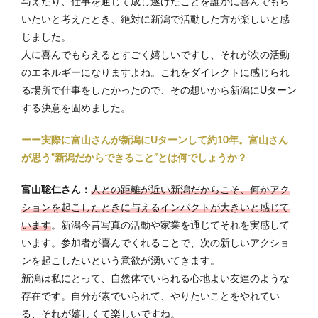
与えたり、仕事を通じて成し遂げたことを誰かに喜んでもら
いたいと考えたとき、絶対に新潟で活動した方が楽しいと感
じました。
人に喜んでもらえるとすごく嬉しいですし、それが次の活動
のエネルギーになりますよね。これをダイレクトに感じられ
る場所で仕事をしたかったので、その想いから新潟にUターン
する決意を固めました。
ーー実際に富山さんが新潟にUターンして約10年。富山さん
が思う“新潟だからできること”とは何でしょうか？
富山聡仁さん：
人との距離が近い新潟だからこそ、何かアク
ションを起こしたときに与えるインパクトが大きいと感じて
います
。新潟今昔写真の活動や家業を通じてそれを実感して
います。参加者が喜んでくれることで、次の新しいアクショ
ンを起こしたいという意欲が湧いてきます。
新潟は私にとって、自然体でいられる心地よい友達のような
存在です。自分が素でいられて、やりたいことをやれてい
る、それが嬉しくて楽しいですね。