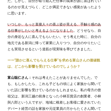
た。しかし、自分が取り組んだ仕事の成果が誰に喜ばれてい
るのかが見えづらく、どこか満足できない感覚があったよう
に思います。
いつしか、もっと直接人々の喜ぶ姿が見える、手触り感のあ
る仕事がしたいと考えるようになりました
。どうせなら、自
分の身近な人に喜んでもらいたい。そう考えた時に、自分の
地元である新潟に帰って家業に入りつつ、自分のやりたいこ
とも実現させるという道筋が現実味を帯びてきました。
ーー“誰かに喜んでもらえる仕事”を求める富山さんの価値観
は、どこから影響を受けているのでしょうか？
富山聡仁さん：
それは考えたことがありませんでした。で
も、もしかしたら、これも子どもの頃によく家族から聞いて
いた話に影響を受けているのかもしれません。私の母方の曾
祖父は、新潟三越の前身となった小林百貨店の創業者、小林
與八郎という人ですが、地域に根差しお客様に愛されていた
デパート経営の話を家族や元従業員の方からたくさん聞いて