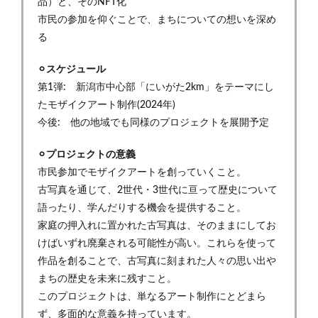
品）と、そのNFT化
市民の参加を仰ぐことで、まちについての想いを深め
る
⚪︎スケジュール
第1弾: 新潟市中心部「にいがた2km」をテーマにし
たモザイクアート制作(2024年)
今後: 他の地域でも同様のプロジェクトを展開予定
⚪︎プロジェクトの意義
市民参加でモザイクアートを創っていくこと。
古写真を通じて、2世代・3世代に亘って歴史について
語ったり、学んだりする機会を提供すること。
家庭の押入れに置かれた古写真は、そのままにしてお
けばいずれ廃棄される可能性が高い。これらを使って
作品を創ることで、古写真に刻まれた人々の思い出や
まちの歴史を未来に残すこと。
このプロジェクトは、単なるアート制作にとどまら
ず、多面的な意義を持っています。