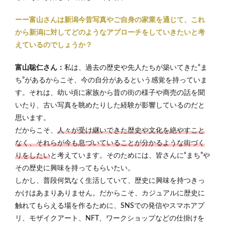
ーー富山さんは新潟今昔写真やご自身の家業を通じて、これ
から新潟に対してどのようなアプローチをしていきたいと考
えているのでしょうか？
富山聡仁さん：
私は、過去の歴史や先人たちが築いてきた“ま
ち”があるからこそ、今の自分があるという感覚を持っていま
す。それは、幼い頃に家族から昔の街の様子や商売の話を聞
いたり、古い写真を眺めたりした経験が影響しているのだと
思います。
だからこそ、
人々が受け継いできた歴史や文化を絶やすこと
なく、それらが今も息づいていることが分かるような街づく
りをしたい
と考えています。そのためには、皆さんに“まち”や
その歴史に興味を持ってもらいたい。
しかし、普段何気なく生活していて、歴史に興味を持つきっ
かけはあまりありません。だからこそ、カジュアルに歴史に
触れてもらえる場を作るために、SNSでの発信やスマホアプ
リ、モザイクアート、NFT、ワークショップなどの仕掛けを