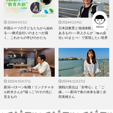
2026年4月1日
2026年2月4日
MENU
外国ルーツの子どもたちから始め
日本語教育と地域体験、その先に
る──株式会社いのまとぺが描
あるもの──井上さんが〈株式会
く、これからの学びのかたち
社いのまとぺ〉で実現したい世界
2025年10月17日
2024年12月27日
新潟へIターン転職！リンクチャネ
挑戦の原点は「好奇心」と「ご
ル鈴木さんが”端っこ”のその先に
縁」──新潟で食の未来を築く吉
見るもの
田美穂さん