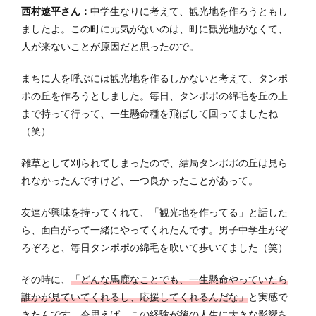
西村遼平さん：
中学生なりに考えて、観光地を作ろうともし
ましたよ。この町に元気がないのは、町に観光地がなくて、
人が来ないことが原因だと思ったので。
まちに人を呼ぶには観光地を作るしかないと考えて、タンポ
ポの丘を作ろうとしました。毎日、タンポポの綿毛を丘の上
まで持って行って、一生懸命種を飛ばして回ってましたね
（笑）
雑草として刈られてしまったので、結局タンポポの丘は見ら
れなかったんですけど、一つ良かったことがあって。
友達が興味を持ってくれて、「観光地を作ってる」と話した
ら、面白がって一緒にやってくれたんです。男子中学生がぞ
ろぞろと、毎日タンポポの綿毛を吹いて歩いてました（笑）
その時に、
「どんな馬鹿なことでも、一生懸命やっていたら
誰かが見ていてくれるし、応援してくれるんだな」
と実感で
きたんです。今思えば、この経験が後の人生に大きな影響を