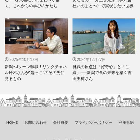
る──株式会社いのまとぺが描
あるもの──井上さんが〈株式会
く、これからの学びのかたち
社いのまとぺ〉で実現したい世界
2025年10月17日
2024年12月27日
新潟へIターン転職！リンクチャネ
挑戦の原点は「好奇心」と「ご
ル鈴木さんが”端っこ”のその先に
縁」──新潟で食の未来を築く吉
見るもの
田美穂さん
HOME
お問い合わせ
会社概要
プライバシーポリシー
利用規約