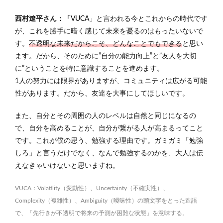
西村遼平さん：「
VUCA」
と言われる今とこれからの時代です
が、これを勝手に暗く感じて未来を憂るのはもったいないで
す。
不透明な未来だからこそ、どんなことでもできる
と思い
ます。だから、そのために”自分の能力向上”と”友人を大切
に”ということを特に意識することを進めます。
1人の努力には限界がありますが、コミュニティは広がる可能
性があります。だから、友達を大事にしてほしいです。
また、自分とその周囲の人のレベルは自然と同じになるの
で、自分を高めることが、自分が繋がる人が高まるってこと
です。これが僕の思う、勉強する理由です。ガミガミ「勉強
しろ」と言うだけでなく、なんで勉強するのかを、大人は伝
えなきゃいけないと思いますね。
VUCA：Volatility（変動性）、Uncertainty（不確実性）、
Complexity（複雑性）、Ambiguity（曖昧性）の頭文字をとった造語
で、「先行きが不透明で将来の予測が困難な状態」を意味する。