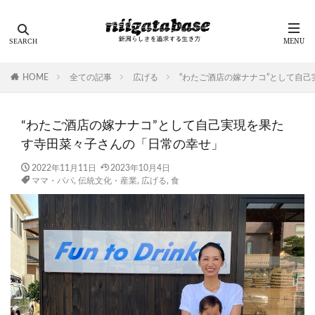
HOME
全ての記事
広げる
“わたご酒店の嫁ナナコ”として自
“わたご酒店の嫁ナナコ”として自己実現を果た
す寺田菜々子さんの「日常の幸せ」
2022年11月11日
2023年10月4日
ママ・パパ
,
伝統文化・産業
,
広げる
,
食