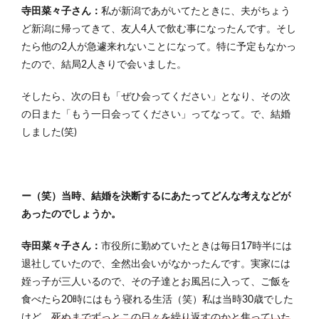
寺田菜々子さん：
私が新潟であがいてたときに、夫がちょう
ど新潟に帰ってきて、
友人4
人で飲む事になったんです。そし
たら他の2人が急遽来れないことになって。特に予定もなかっ
たので、結局2人きりで会いました。
そしたら、次の日も「ぜひ会ってください」となり、その次
の日また「もう一日会ってください」ってなって。で、結婚
しました(笑)
ー（笑）当時、結婚を決断するにあたってどんな考えなどが
あったのでしょうか。
寺田菜々子さん：
市役所に勤めていたときは毎日17時半には
退社していたので、全然出会いがなかったんです。実家には
姪っ子が三人いるので、その子達とお風呂に入って、ご飯を
食べたら20時にはもう寝れる生活（笑）私は当時30歳でした
けど、
死ぬまでずっとこの日々を繰り返すのかと焦っていた