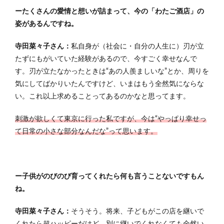
ーたくさんの愛情と想いが詰まって、今の「わたご酒店」の
姿があるんですね。
寺田菜々子さん：
私自身が（社会に・自分の人生に）刃が立
たずにもがいていた経験があるので、今すごく幸せなんで
す。刃が立たなかったときは“あの人羨ましいな”とか、周りを
気にしてばかりいたんですけど、いまはもう全然気にならな
い。これ以上求めることってあるのかなと思ってます。
刺激が欲しくて東京に行った私ですが、今は“やっぱり幸せっ
て日常の小さな部分なんだな”って思います。
ー子供がのびのび育ってくれたら何も言うことないですもん
ね。
寺田菜々子さん：
そうそう。
将来、子どもがこの店を継いで
くれたら超ハッピーだけど、別に継いでくれなくても全然い