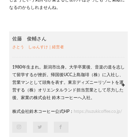
しようという気持ちが集まると世の中はきっともっと素敵に
なるのかもしれませんね。
佐藤 俊輔さん
さとう しゅんすけ｜経営者
1980年生まれ。新潟市出身。大学卒業後、音楽の道を志し
て留学するが挫折。帰国後UCC上島珈琲（株）に入社し、
営業マンとして頭角を表す。東京ディズニーリゾートを運
営する（株）オリエンタルランド担当営業として尽力した
後、家業の株式会社 鈴木コーヒーへ入社。
株式会社鈴木コーヒー公式HP：
https://suzukicoffee.co.jp/