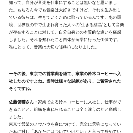
知って、自分が音楽を仕事にすることは無いなと思いまし
た。もちろん今でも音楽は大好きですけど、それを生み出し
ている彼らは、生きていくために歌っているんです。あの環
境、世界観の中で生まれ育った人々の”生きる結晶”として音楽
が存在することに対して、自分自身との本質的な違いを痛感
しました。それを知れたこと自体が留学に行った価値です。
私にとって、音楽は大切な”趣味”になりました。
ーその後、東京での営業職を経て、家業の鈴木コーヒーへ入
社したのですよね。当時は様々な試練があり、ご苦労された
そうですね。
佐藤俊輔さん：
家業である鈴木コーヒーに入社し、仕事がで
きることと、組織を束ねられることは全く違うのだと痛感し
ました。
東京で営業のノウハウを身につけて、完全に天狗になってい
た私に対し「あなたにはついていけない」と言って辞めてい