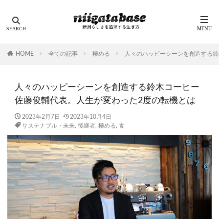
HOME
全ての記事
極める
人々のハッピーシーンを創造する鈴
人々のハッピーシーンを創造する鈴木コーヒー
佐藤俊輔代表。人生が変わった2度の転機とは
2023年2月7日
2023年10月4日
サステナブル・未来
,
後継者
,
極める
,
食