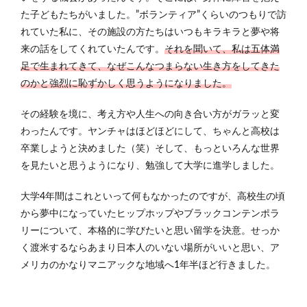
た子どもたちがいました。”ボランティア”くらいのつもりで訪
れていた私に、その施設の方たちはいつもキラキラと夢や将
来の話をしてくれていたんです。
それを聞いて、私は五体満
足で生まれてきて、なぜこんなつまらない生き方をしてきた
のかと強烈に恥ずかしく思うようになりました。
その経験を境に、考え方や人生への向き合い方がガラッと変
わったんです。ヤンチャはほどほどにして、ちゃんと高校は
卒業しようと決めました（笑）そして、もっといろんな世界
を見たいと思うようになり、勉強して大学に進学しました。
大学4年間はこれといって何もなかったのですが、高校生の頃
から夢中になっていたヒップホップやブラックコンテンポラ
リーについて、本格的に学びたいと思い留学を決意。せっか
く渡米するならあまり日本人のいない場所がいいと思い、ア
メリカのかなりマニアックな地域へ1年半ほど行きました。