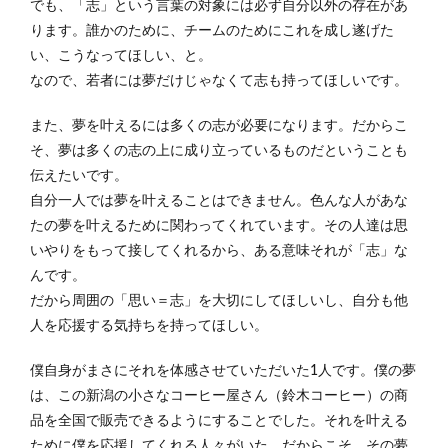
でも、「志」という言葉の対象には必ず自分以外の存在があ
ります。誰かのために、チームのためにこれを成し遂げた
い、こうなってほしい、と。
なので、若者には夢だけじゃなくて志も持ってほしいです。
また、夢を叶えるには多くの志が必要になります。だからこ
そ、夢は多くの志の上に成り立っているものだということも
伝えたいです。
自分一人では夢を叶えることはできません。色んな人があな
たの夢を叶えるために関わってくれています。その人達は思
いやりをもって接してくれるから、ある意味それが「志」な
んです。
だから周囲の「思い＝志」を大切にしてほしいし、自分も他
人を応援する気持ちを持ってほしい。
僕自身がまさにそれを体感させていただいた1人です。僕の夢
は、この新潟の小さなコーヒー屋さん（鈴木コーヒー）の商
品を全国で販売できるようにすることでした。それを叶える
ために僕を応援してくれる人々がいた。だからこそ、その夢