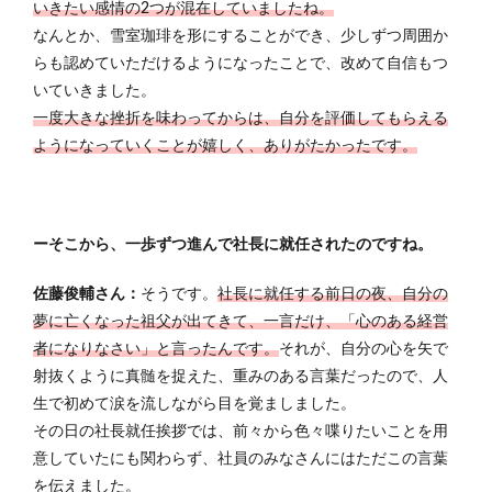
いきたい感情の2つが混在していましたね。
なんとか、雪室珈琲を形にすることができ、少しずつ周囲か
らも認めていただけるようになったことで、改めて自信もつ
いていきました。
一度大きな挫折を味わってからは、自分を評価してもらえる
ようになっていくことが嬉しく、ありがたかったです。
ーそこから、一歩ずつ進んで社長に就任されたのですね。
佐藤俊輔さん：
そうです。
社長に就任する前日の夜、自分の
夢に亡くなった祖父が出てきて、一言だけ、「心のある経営
者になりなさい」と言ったんです。
それが、自分の心を矢で
射抜くように真髄を捉えた、重みのある言葉だったので、人
生で初めて涙を流しながら目を覚ましました。
その日の社長就任挨拶では、前々から色々喋りたいことを用
意していたにも関わらず、社員のみなさんにはただこの言葉
を伝えました。