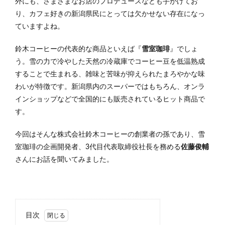
外にも、さまざまなお店のプロデュースなども手がけてお
り、カフェ好きの新潟県民にとっては欠かせない存在になっ
ていますよね。
鈴木コーヒーの代表的な商品といえば『
雪室珈琲
』でしょ
う。雪の力で冷やした天然の冷蔵庫でコーヒー豆を低温熟成
することで生まれる、雑味と苦味が抑えられたまろやかな味
わいが特徴です。新潟県内のスーパーではもちろん、オンラ
インショップなどで全国的にも販売されているヒット商品で
す。
今回はそんな株式会社鈴木コーヒーの創業者の孫であり、雪
室珈琲の企画開発者、3代目代表取締役社長を務める
佐藤俊輔
さんにお話を聞いてみました。
目次