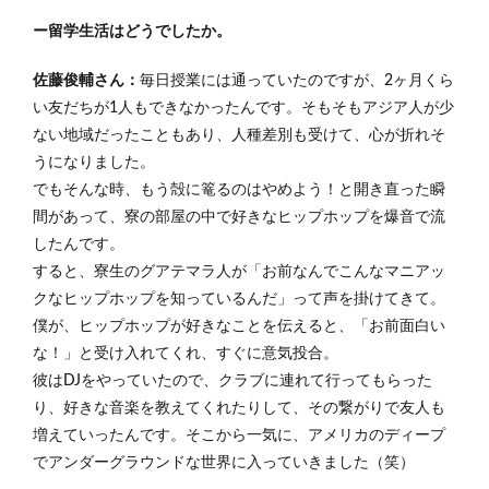
ー留学生活はどうでしたか。
佐藤俊輔さん：
毎日授業には通っていたのですが、2ヶ月くら
い友だちが1人もできなかったんです。そもそもアジア人が少
ない地域だったこともあり、人種差別も受けて、心が折れそ
うになりました。
でもそんな時、もう殻に篭るのはやめよう！と開き直った瞬
間があって、寮の部屋の中で好きなヒップホップを爆音で流
したんです。
すると、寮生のグアテマラ人が「お前なんでこんなマニアッ
クなヒップホップを知っているんだ」って声を掛けてきて。
僕が、ヒップホップが好きなことを伝えると、「お前面白い
な！」と受け入れてくれ、すぐに意気投合。
彼はDJをやっていたので、クラブに連れて行ってもらった
り、好きな音楽を教えてくれたりして、その繋がりで友人も
増えていったんです。そこから一気に、アメリカのディープ
でアンダーグラウンドな世界に入っていきました（笑）