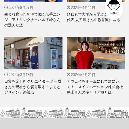
2025年8月29日
2024年4月11日
MENU
生まれ育った新潟で働く若手エン
ひねもす大学から学ぶ楽しさを！
ジニア！リンクチャネル下峰さん
代表 太刀川さんの教育観に迫る
の選んだ道
2024年3月18日
2024年2月21日
日常を楽しむクリエイター 迫一成
アウェイをホームにして次にい
さんの現在から切り取る「まちと
く！エスイノベーション株式会社
デザイン」の視点
井上さんのキャリア観とは